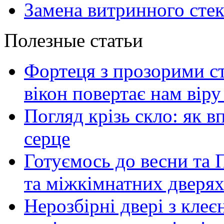
Замена витринного сте
Полезные статьи
Фортеця з прозорими ст
вікон повертає нам віру 
Погляд крізь скло: як в
серце
Готуємось до весни та П
та міжкімнатних дверях
Нерозбірні двері з клеє