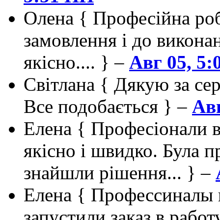
Олена
{ Професійна роб
замовлення і до викона
якісно.... } –
Авг 05, 5
Світлана
{ Дякую за сер
Все подобається } –
Авг
Елена
{ Професіонали в
якісно і швидко. Була п
знайшли рішення... } –
Елена
{ Профессиналы 
запустили заказ в работ