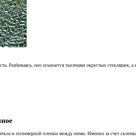
ть. Разбиваясь, оно осыпается тысячами округлых стекляшек, а 
чное
текла и полимерной пленки между ними. Именно за счет склеив