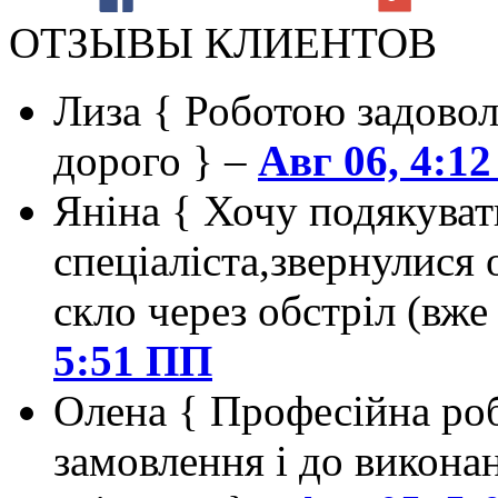
ОТЗЫВЫ КЛИЕНТОВ
Лиза
{ Роботою задоволен
дорого } –
Авг 06, 4:1
Яніна
{ Хочу подякуват
спеціаліста,звернулися 
скло через обстріл (вже
5:51 ПП
Олена
{ Професійна роб
замовлення і до викона