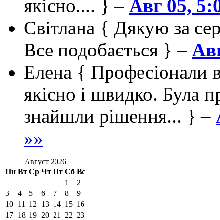
якісно.... } –
Авг 05, 5
Світлана
{ Дякую за сер
Все подобається } –
Авг
Елена
{ Професіонали в
якісно і швидко. Була п
знайшли рішення... } –
»»
Август 2026
Пн
Вт
Ср
Чт
Пт
Сб
Вс
1
2
3
4
5
6
7
8
9
10
11
12
13
14
15
16
17
18
19
20
21
22
23