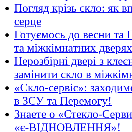
Погляд крізь скло: як в
серце
Готуємось до весни та П
та міжкімнатних дверях
Нерозбірні двері з клеє
замінити скло в міжкім
«Скло-сервіс»: заходимо
в ЗСУ та Перемогу!
Знаете о «Стекло-Серви
«є-ВІДНОВЛЕННЯ»!