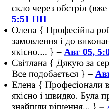
скло через обстріл (вже
5:51 ПП
Олена
{ Професійна роб
замовлення і до викона
якісно.... } –
Авг 05, 5
Світлана
{ Дякую за сер
Все подобається } –
Авг
Елена
{ Професіонали в
якісно і швидко. Була п
знайшли рішення... } –