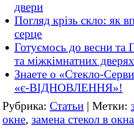
двери
Погляд крізь скло: як в
серце
Готуємось до весни та П
та міжкімнатних дверях
Знаете о «Стекло-Серви
«є-ВІДНОВЛЕННЯ»!
Рубрика:
Статьи
| Метки:
окне
,
замена стекол в окн