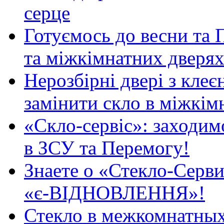
серце
Готуємось до весни та П
та міжкімнатних дверях
Нерозбірні двері з клеє
замінити скло в міжкім
«Скло-сервіс»: заходимо
в ЗСУ та Перемогу!
Знаете о «Стекло-Серви
«є-ВІДНОВЛЕННЯ»!
Стекло в межкомнатных