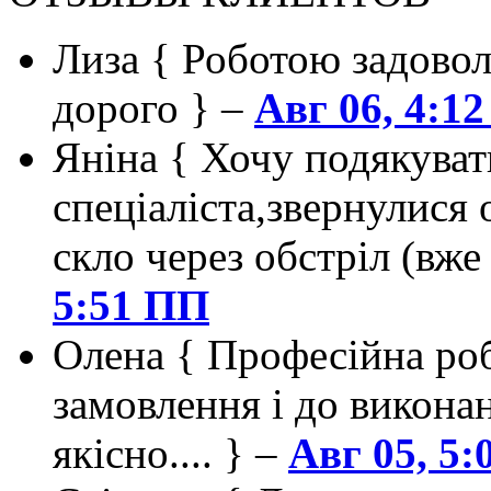
Лиза
{ Роботою задоволен
дорого } –
Авг 06, 4:1
Яніна
{ Хочу подякуват
спеціаліста,звернулися 
скло через обстріл (вже
5:51 ПП
Олена
{ Професійна роб
замовлення і до викона
якісно.... } –
Авг 05, 5